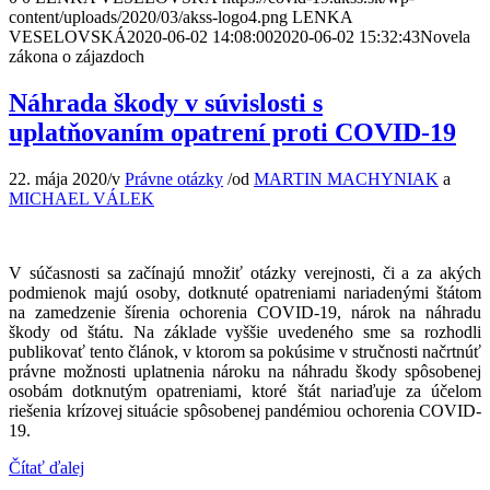
content/uploads/2020/03/akss-logo4.png
LENKA
VESELOVSKÁ
2020-06-02 14:08:00
2020-06-02 15:32:43
Novela
zákona o zájazdoch
Náhrada škody v súvislosti s
uplatňovaním opatrení proti COVID-19
22. mája 2020
/
v
Právne otázky
/
od
MARTIN MACHYNIAK
a
MICHAEL VÁLEK
V súčasnosti sa začínajú množiť otázky verejnosti, či a za akých
podmienok majú osoby, dotknuté opatreniami nariadenými štátom
na zamedzenie šírenia ochorenia COVID-19, nárok na náhradu
škody od štátu. Na základe vyššie uvedeného sme sa rozhodli
publikovať tento článok, v ktorom sa pokúsime v stručnosti načrtnúť
právne možnosti uplatnenia nároku na náhradu škody spôsobenej
osobám dotknutým opatreniami, ktoré štát nariaďuje za účelom
riešenia krízovej situácie spôsobenej pandémiou ochorenia COVID-
19.
Čítať ďalej