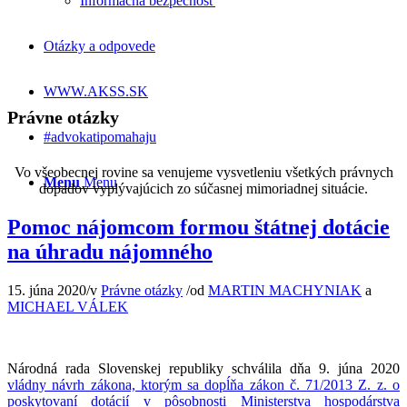
Informačná bezpečnosť
Otázky a odpovede
WWW.AKSS.SK
Právne otázky
#advokatipomahaju
Vo všeobecnej rovine sa venujeme vysvetleniu všetkých právnych
Menu
Menu
dopadov vyplývajúcich zo súčasnej mimoriadnej situácie.
Pomoc nájomcom formou štátnej dotácie
na úhradu nájomného
15. júna 2020
/
v
Právne otázky
/
od
MARTIN MACHYNIAK
a
MICHAEL VÁLEK
Národná rada Slovenskej republiky schválila dňa 9. júna 2020
vládny návrh zákona, ktorým sa dopĺňa zákon č. 71/2013 Z. z. o
poskytovaní dotácií v pôsobnosti Ministerstva hospodárstva