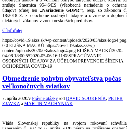
zrušuje Smernica 95/46/ES (všeobecné nariadenie o ochrane
údajov) (ďalej len
„Nariadenie GDPR“
), resp. so zákonom č.
18/2018 Z. z. o ochrane osobných údajov a o zmene a doplnení
niektorých zákonov v znení neskorších predpisov.
Čítať ďalej
https://covid-19.akss.sk/wp-content/uploads/2020/03/akss-logo4.png
0
0
ELIŠKA MACKŮ
https://covid-19.akss.sk/wp-
content/uploads/2020/03/akss-logo4.png
ELIŠKA MACKŮ
2020-
04-08 18:00:55
2020-05-06 16:11:08
SPRACÚVANIE
OSOBNÝCH ÚDAJOV ZA ÚČELOM PREVENCIE ŠÍRENIA
OCHORENIA COVID-19
Obmedzenie pohybu obyvateľstva počas
veľkonočných sviatkov
7. apríla 2020
/
v
Právne otázky
/
od
DAVID SOUKENÍK
,
PETER
ZJAVKA
a
MARTIN MACHYNIAK
Vláda Slovenskej republiky na svojom rokovaní schválila
uznesením č. 207 zo 6. apríla 2020 návrh na rozšírenie opatrení