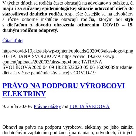
V týchto dňoch sa rodičia často obracajú na advokátov s otázkou, či
majú i za súčasnej epidemiologickej situácie odovzdať dieťa do
starostlivosti druhého rodiča
, resp. ešte častejšie sa na advokátov
a rôzne odborné inštitúcie obracajú rodičia, ktorým bol
styk
s dieťaťom z dôvodu ohrozenia ochorením COVID – 19,
druhým rodičom odopretý.
Čítať ďalej
https://covid-19.akss.sk/wp-content/uploads/2020/03/akss-logo4.png
0
0
TATIANA ŠVOLÍKOVÁ
https://covid-19.akss.sk/wp-
content/uploads/2020/03/akss-logo4.png
TATIANA
ŠVOLÍKOVÁ
2020-04-09 18:23:52
2020-05-06 16:09:08
Striedanie
dieťaťa v čase pandémie súvisiacej s COVID-19
PRÁVO NA PODPORU VÝROBCOVI
ELEKTRINY
9. apríla 2020
/
v
Právne otázky
/
od
LUCIA ŠVEDOVÁ
Obnoví sa právo na podporu výrobcovi elektriny po jeho zániku
dodatočným zaplatením podlžností na daniach, odvodoch, či iných