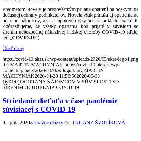
Predmetom Novely je predovšetkým prijatie opatrení na poskytnutie
dočasnej ochrany podnikateľov. Novela však prináša aj opatrenia na
ochranu nájomcov, ako aj opatrenia týkajúce sa odkladu exekúcií.
Zdôrazňujeme, že všetky opatrenia boli prijaté v súvislosti so
šírením nebezpečnej nákazlivej ľudskej choroby COVID-19 (ďalej
len „
COVID-19
“).
Čítať ďalej
https://covid-19.akss.sk/wp-content/uploads/2020/03/akss-logo4.png
0
0
MARTIN MACHYNIAK
https://covid-19.akss.sk/wp-
content/uploads/2020/03/akss-logo4.png
MARTIN
MACHYNIAK
2020-04-28 11:56:56
2020-05-06
16:01:01
OCHRANA NÁJOMCOV V SÚVISLOSTI SO
ŠÍRENÍM OCHORENIA COVID-19
Striedanie dieťaťa v čase pandémie
súvisiacej s COVID-19
9. apríla 2020
/
v
Právne otázky
/
od
TATIANA ŠVOLÍKOVÁ