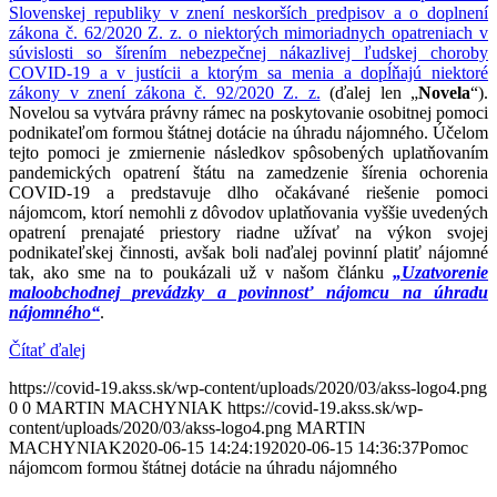
Slovenskej republiky v znení neskorších predpisov a o doplnení
zákona č. 62/2020 Z. z. o niektorých mimoriadnych opatreniach v
súvislosti so šírením nebezpečnej nákazlivej ľudskej choroby
COVID-19 a v justícii a ktorým sa menia a dopĺňajú niektoré
zákony v znení zákona č. 92/2020 Z. z.
(ďalej len „
Novela
“).
Novelou sa vytvára právny rámec na poskytovanie osobitnej pomoci
podnikateľom formou štátnej dotácie na úhradu nájomného. Účelom
tejto pomoci je zmiernenie následkov spôsobených uplatňovaním
pandemických opatrení štátu na zamedzenie šírenia ochorenia
COVID-19 a predstavuje dlho očakávané riešenie pomoci
nájomcom, ktorí nemohli z dôvodov uplatňovania vyššie uvedených
opatrení prenajaté priestory riadne užívať na výkon svojej
podnikateľskej činnosti, avšak boli naďalej povinní platiť nájomné
tak, ako sme na to poukázali už v našom článku
„Uzatvorenie
maloobchodnej prevádzky a povinnosť nájomcu na úhradu
nájomného“
.
Čítať ďalej
https://covid-19.akss.sk/wp-content/uploads/2020/03/akss-logo4.png
0
0
MARTIN MACHYNIAK
https://covid-19.akss.sk/wp-
content/uploads/2020/03/akss-logo4.png
MARTIN
MACHYNIAK
2020-06-15 14:24:19
2020-06-15 14:36:37
Pomoc
nájomcom formou štátnej dotácie na úhradu nájomného