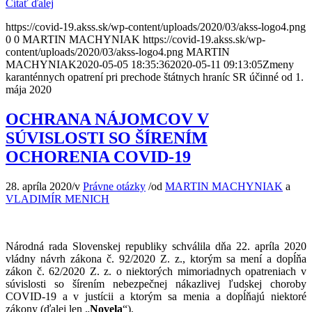
Čítať ďalej
https://covid-19.akss.sk/wp-content/uploads/2020/03/akss-logo4.png
0
0
MARTIN MACHYNIAK
https://covid-19.akss.sk/wp-
content/uploads/2020/03/akss-logo4.png
MARTIN
MACHYNIAK
2020-05-05 18:35:36
2020-05-11 09:13:05
Zmeny
karanténnych opatrení pri prechode štátnych hraníc SR účinné od 1.
mája 2020
OCHRANA NÁJOMCOV V
SÚVISLOSTI SO ŠÍRENÍM
OCHORENIA COVID-19
28. apríla 2020
/
v
Právne otázky
/
od
MARTIN MACHYNIAK
a
VLADIMÍR MENICH
Národná rada Slovenskej republiky schválila dňa 22. apríla 2020
vládny návrh zákona č. 92/2020 Z. z., ktorým sa mení a dopĺňa
zákon č. 62/2020 Z. z. o niektorých mimoriadnych opatreniach v
súvislosti so šírením nebezpečnej nákazlivej ľudskej choroby
COVID-19 a v justícii a ktorým sa menia a dopĺňajú niektoré
zákony (ďalej len „
Novela
“).