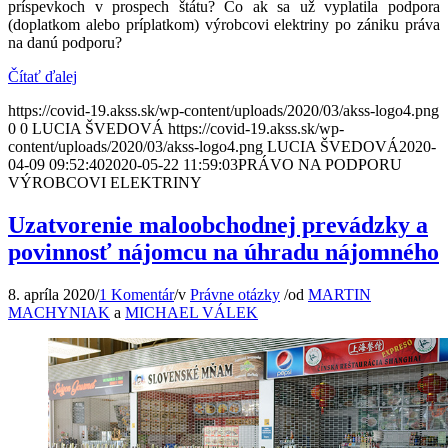
príspevkoch v prospech štátu? Čo ak sa už vyplatila podpora
(doplatkom alebo príplatkom) výrobcovi elektriny po zániku práva
na danú podporu?
Čítať ďalej
https://covid-19.akss.sk/wp-content/uploads/2020/03/akss-logo4.png
0
0
LUCIA ŠVEDOVÁ
https://covid-19.akss.sk/wp-
content/uploads/2020/03/akss-logo4.png
LUCIA ŠVEDOVÁ
2020-
04-09 09:52:40
2020-05-22 11:59:03
PRÁVO NA PODPORU
VÝROBCOVI ELEKTRINY
Uzatvorenie maloobchodnej prevádzky a
povinnosť nájomcu na úhradu nájomného
8. apríla 2020
/
1 Komentár
/
v
Právne otázky
/
od
MARTIN
MACHYNIAK
a
MICHAEL VÁLEK