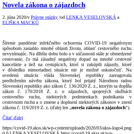
Novela zákona o zájazdoch
2. júna 2020
/
v
Právne otázky
/
od
LENKA VESELOVSKÁ
a
ELIŠKA MACKŮ
Šírenie pandémie infekčného ochorenia COVID-19 negatívnym
spôsobom zasiahlo mnohé oblasti života, oblasť cestovného ruchu
nevynímajúc. Na dlhšiu dobu bolo a v súčasnosti stále je obmedzené
cestovanie, čo má zásadný negatívny dopad na mnohé cestovné
kancelárie a tiež na cestujúcich, ktorí si zakúpili zájazdy, ktoré
v dôsledku mimoriadnej situácie nie je možné uskutočniť. Na
uvedenú situáciu vláda Slovenskej republiky zareagovala
predložením návrhu zákona, ktorý bol prijatý Národnou radou
Slovenskej republiky ako zákon č. 136/2020 Z. z., ktorým sa dopĺňa
zákon č. 170/2018 Z. z. o zájazdoch, spojených službách
cestovného ruchu, niektorých podmienkach podnikania v
cestovnom ruchu a o zmene a doplnení niektorých zákonov v znení
zákona č. 119/2019 Z. z. (ďalej len „
novela zákona o zájazdoch
“).
Čítať ďalej
https://covid-19.akss.sk/wp-content/uploads/2020/03/akss-logo4.png
0
0
LENKA VESELOVSKÁ
https://covid-19.akss.sk/wp-