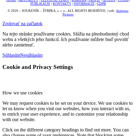
HOME
|
AKTUALITY
|
UŽITOČNÉ LINKY
|
KARIÉRA
|
PROFIL
|
SLUŽBY
|
ĽUDIA
|
PUBLIKÁCIE
|
KONTAKTY
|
INFORMÁCIE
|
GDPR
© 2020 – SOUKENÍK – ŠTRPKA, s. r. o., ALL RIGHTS RESERVED, | web:
Aeternus
Pictures
Zrolovať na začiatok
Na tejto stránke používame cookies. Slúžia na plnohodnotný chod
webu a všetkých jeho funkcií. Ich používanie môžete buď povoliť
alebo zamietnuť.
Súhlasím
Nesúhlasím
Cookie and Privacy Settings
How we use cookies
We may request cookies to be set on your device. We use cookies to
let us know when you visit our websites, how you interact with us,
to enrich your user experience, and to customize your relationship
with our website.
Click on the different category headings to find out more. You can
also change some of your preferences. Note that blocking some