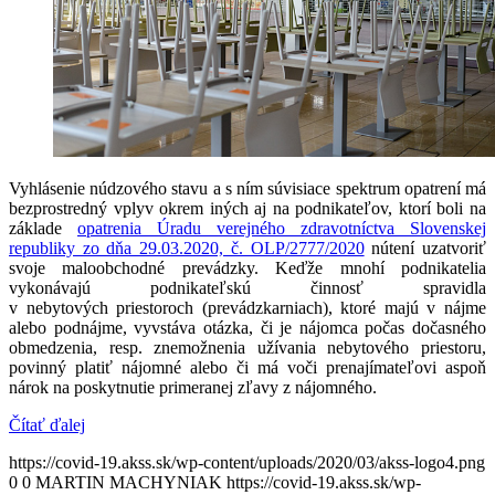
Vyhlásenie núdzového stavu a s ním súvisiace spektrum opatrení má
bezprostredný vplyv okrem iných aj na podnikateľov, ktorí boli na
základe
opatrenia Úradu verejného zdravotníctva Slovenskej
republiky zo dňa 29.03.2020, č. OLP/2777/2020
nútení uzatvoriť
svoje maloobchodné prevádzky. Keďže mnohí podnikatelia
vykonávajú podnikateľskú činnosť spravidla
v nebytových priestoroch (prevádzkarniach), ktoré majú v nájme
alebo podnájme, vyvstáva otázka, či je nájomca počas dočasného
obmedzenia, resp. znemožnenia užívania nebytového priestoru,
povinný platiť nájomné alebo či má voči prenajímateľovi aspoň
nárok na poskytnutie primeranej zľavy z nájomného.
Čítať ďalej
https://covid-19.akss.sk/wp-content/uploads/2020/03/akss-logo4.png
0
0
MARTIN MACHYNIAK
https://covid-19.akss.sk/wp-