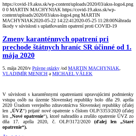
https://covid-19.akss.sk/wp-content/uploads/2020/03/akss-logo4.png
0
0
MARTIN MACHYNIAK
https://covid-19.akss.sk/wp-
content/uploads/2020/03/akss-logo4.png
MARTIN
MACHYNIAK
2020-05-22 14:22:41
2020-05-25 11:28:00
Náhrada
škody v súvislosti s uplatňovaním opatrení proti COVID-19
Zmeny karanténnych opatrení pri
prechode štátnych hraníc SR účinné od 1.
mája 2020
5. mája 2020
/
v
Právne otázky
/
od
MARTIN MACHYNIAK
,
VLADIMÍR MENICH
a
MICHAEL VÁLEK
V súvislosti s karanténnymi opatreniami upravujúcimi podmienky
vstupu osôb na územie Slovenskej republiky bolo dňa 29. apríla
2020 Úradom verejného zdravotníctva Slovenskej republiky (ďalej
len „
ÚVZ
“) prijaté nové opatrenie s číslom OLP/3353/2020 (ďalej
len „
Nové opatrenie
“), ktoré nahradilo a zrušilo opatrenie ÚVZ zo
dňa 17. apríla 2020, č. OLP/3172/2020
(ďalej len „Staré
opatrenie“).