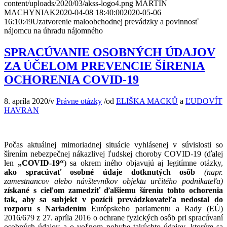
content/uploads/2020/03/akss-logo4.png
MARTIN
MACHYNIAK
2020-04-08 18:40:00
2020-05-06
16:10:49
Uzatvorenie maloobchodnej prevádzky a povinnosť
nájomcu na úhradu nájomného
SPRACÚVANIE OSOBNÝCH ÚDAJOV
ZA ÚČELOM PREVENCIE ŠÍRENIA
OCHORENIA COVID-19
8. apríla 2020
/
v
Právne otázky
/
od
ELIŠKA MACKŮ
a
ĽUDOVÍT
HAVRAN
Počas aktuálnej mimoriadnej situácie vyhlásenej v súvislosti so
šírením nebezpečnej nákazlivej ľudskej choroby COVID-19 (ďalej
len
„COVID-19“
) sa okrem iného objavujú aj legitímne otázky,
ako spracúvať osobné údaje dotknutých osôb
(napr.
zamestnancov alebo návštevníkov objektu určitého podnikateľa)
získané s cieľom zamedziť ďalšiemu šíreniu tohto ochorenia
tak, aby sa subjekt v pozícii prevádzkovateľa nedostal do
rozporu s Nariadením
Európskeho parlamentu a Rady (EÚ)
2016/679 z 27. apríla 2016 o ochrane fyzických osôb pri spracúvaní
osobných údajov a o voľnom pohybe takýchto údajov, ktorým sa