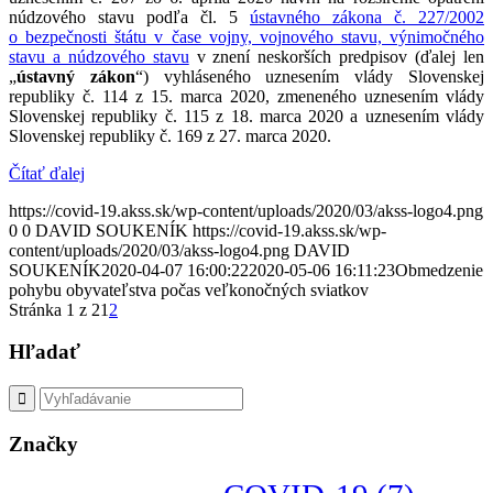
núdzového stavu podľa čl. 5
ústavného zákona č. 227/2002
o bezpečnosti štátu v čase vojny, vojnového stavu, výnimočného
stavu a núdzového stavu
v znení neskorších predpisov (ďalej len
„
ústavný zákon
“) vyhláseného uznesením vlády Slovenskej
republiky č. 114 z 15. marca 2020, zmeneného uznesením vlády
Slovenskej republiky č. 115 z 18. marca 2020 a uznesením vlády
Slovenskej republiky č. 169 z 27. marca 2020.
Čítať ďalej
https://covid-19.akss.sk/wp-content/uploads/2020/03/akss-logo4.png
0
0
DAVID SOUKENÍK
https://covid-19.akss.sk/wp-
content/uploads/2020/03/akss-logo4.png
DAVID
SOUKENÍK
2020-04-07 16:00:22
2020-05-06 16:11:23
Obmedzenie
pohybu obyvateľstva počas veľkonočných sviatkov
Stránka 1 z 2
1
2
Hľadať
Značky