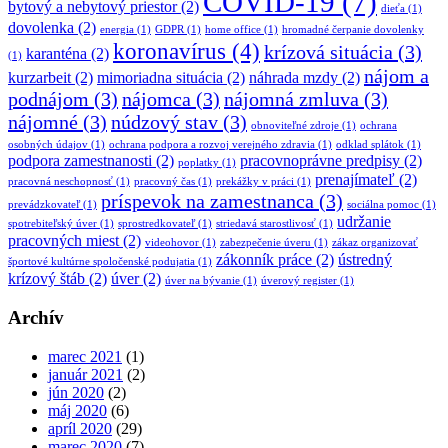
COVID-19
(7)
bytový a nebytový priestor
(2)
dieťa
(1)
dovolenka
(2)
energia
(1)
GDPR
(1)
home office
(1)
hromadné čerpanie dovolenky
koronavírus
(4)
krízová situácia
(3)
karanténa
(2)
(1)
nájom a
kurzarbeit
(2)
mimoriadna situácia
(2)
náhrada mzdy
(2)
podnájom
(3)
nájomca
(3)
nájomná zmluva
(3)
nájomné
(3)
núdzový stav
(3)
obnoviteľné zdroje
(1)
ochrana
osobných údajov
(1)
ochrana podpora a rozvoj verejného zdravia
(1)
odklad splátok
(1)
podpora zamestnanosti
(2)
pracovnoprávne predpisy
(2)
poplatky
(1)
prenajímateľ
(2)
pracovná neschopnosť
(1)
pracovný čas
(1)
prekážky v práci
(1)
príspevok na zamestnanca
(3)
prevádzkovateľ
(1)
sociálna pomoc
(1)
udržanie
spotrebiteľský úver
(1)
sprostredkovateľ
(1)
striedavá starostlivosť
(1)
pracovných miest
(2)
videohovor
(1)
zabezpečenie úveru
(1)
zákaz organizovať
zákonník práce
(2)
ústredný
športové kultúrne spoločenské podujatia
(1)
krízový štáb
(2)
úver
(2)
úver na bývanie
(1)
úverový register
(1)
Archív
marec 2021
(1)
január 2021
(2)
jún 2020
(2)
máj 2020
(6)
apríl 2020
(29)
marec 2020
(7)