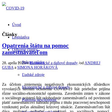
Úvod
Články
Legislatíva
Opatrenia štátu na pomoc
Odborné články
zamestnávateľom
Právne otázky
28. apríla 2020
/
v
Ekonomické a daňové dopady
/
od
ANDREJ
GUBA
a
SIMONA HORÁKOVÁ
Ľudské zdroje
Za účelom zmiernenia negatívnych ekonomických dôsledkov
Ekonomické a daňové dopady
vyvolaných šírením ochorenia COVID-19 štát priebežne prijíma
rôzne sociálno-ekonomické opatrenia. Zavedením zmien v zákone
o sociálnom poistení štát oslobodzuje zamestnávateľa od povinnosti
Platobná neschopnosť
platiť zamestnancovi náhradu príjmu z titulu pracovnej neschopnosti
vzniknutej počas aktuálnej krízovej situácie. Zamestnávateľom štát
dáva možnosť požiadať o niektorú zo sociálnych pomocí,