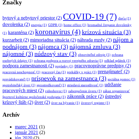
Značky
COVID-19
(7)
bytový a nebytový priestor
(2)
dieťa
(1)
dovolenka
(2)
energia
(1)
GDPR
(1)
home office
(1)
hromadné čerpanie dovolenky
koronavírus
(4)
krízová situácia
(3)
karanténa
(2)
(1)
nájom a
kurzarbeit
(2)
mimoriadna situácia
(2)
náhrada mzdy
(2)
podnájom
(3)
nájomca
(3)
nájomná zmluva
(3)
nájomné
(3)
núdzový stav
(3)
obnoviteľné zdroje
(1)
ochrana
osobných údajov
(1)
ochrana podpora a rozvoj verejného zdravia
(1)
odklad splátok
(1)
podpora zamestnanosti
(2)
pracovnoprávne predpisy
(2)
poplatky
(1)
prenajímateľ
(2)
pracovná neschopnosť
(1)
pracovný čas
(1)
prekážky v práci
(1)
príspevok na zamestnanca
(3)
prevádzkovateľ
(1)
sociálna pomoc
(1)
udržanie
spotrebiteľský úver
(1)
sprostredkovateľ
(1)
striedavá starostlivosť
(1)
pracovných miest
(2)
videohovor
(1)
zabezpečenie úveru
(1)
zákaz organizovať
zákonník práce
(2)
ústredný
športové kultúrne spoločenské podujatia
(1)
krízový štáb
(2)
úver
(2)
úver na bývanie
(1)
úverový register
(1)
Archív
marec 2021
(1)
január 2021
(2)
jún 2020
(2)