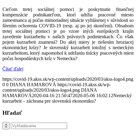
Cieľom tretej sociálnej pomoci je poskytnutie finančnej
kompenzácie podnikateľom, ktorí udržia pracovné miesto
zamestnanca aj počas mimoriadnej situácie vyhlásenej v súvislosti so
šírením ochorenia COVID-19 (resp. aj po jej skončení). Obsahom
tretej sociálnej pomoci je po vzore iných európskych krajín
zavedenie kurzarbeitu v našich právnych podmienkach. Čo však
pojem kurzarbeit znamená? Do akej miery je riešením hroziacej
ekonomickej krízy? Je slovenský kurzarbeit totožný s nemeckým
kurzarbeitom, ktorý napomohol k udržaniu tisícky pracovných miest
počas hospodárskych kríz v Nemecku?
Čítať ďalej
https://covid-19.akss.sk/wp-content/uploads/2020/03/akss-logo4.png
0
0
DIANA HAMAROVÁ
https://covid-19.akss.sk/wp-
content/uploads/2020/03/akss-logo4.png
DIANA
HAMAROVÁ
2020-04-16 21:50:47
2020-05-06 16:02:12
Nemecký
kurzarbeit – záchrana pre slovenskú ekonomiku?
Hľadať