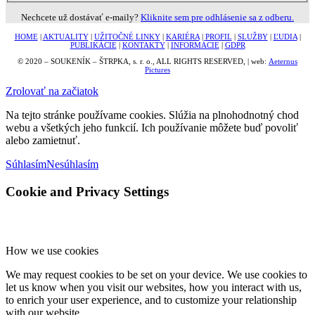
Nechcete už dostávať e-maily?
Kliknite sem pre odhlásenie sa z odberu.
HOME
|
AKTUALITY
|
UŽITOČNÉ LINKY
|
KARIÉRA
|
PROFIL
|
SLUŽBY
|
ĽUDIA
|
PUBLIKÁCIE
|
KONTAKTY
|
INFORMÁCIE
|
GDPR
© 2020 – SOUKENÍK – ŠTRPKA, s. r. o., ALL RIGHTS RESERVED, | web:
Aeternus
Pictures
Zrolovať na začiatok
Na tejto stránke používame cookies. Slúžia na plnohodnotný chod
webu a všetkých jeho funkcií. Ich používanie môžete buď povoliť
alebo zamietnuť.
Súhlasím
Nesúhlasím
Cookie and Privacy Settings
How we use cookies
We may request cookies to be set on your device. We use cookies to
let us know when you visit our websites, how you interact with us,
to enrich your user experience, and to customize your relationship
with our website.