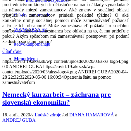
Informačná bezpečnosť
prostredníctvom ktorých im čiastočne nahradí náklady vynakladané
na náhrady miezd zamestnancov. Aké zmeny v sociálnej oblasti
Otázky a odpovede
týkajúce sa zamestnancov priniesli posledné týždne? O aké
konkrétne druhy sociálnej pomoci môže zamestnávateľ požiadať
a čo je ich obsahom? Môže zamestnávateľ požiadať o sociálnu
WWW.AKSS.SK
pomoc na každého zamestnanca bez ohľadu na to, či mu prideľuje
prácu? Akým spôsobom má zamestnávateľ postupovať pri podaní
žiadosti o sociálnu pomoc?
#advokatipomahaju
Čítať ďalej
Menu
Menu
https://covid-19.akss.sk/wp-content/uploads/2020/03/akss-logo4.png
0
0
ANDREJ GUBA
https://covid-19.akss.sk/wp-
content/uploads/2020/03/akss-logo4.png
ANDREJ GUBA
2020-04-
28 22:32:32
2020-05-06 16:00:34
Opatrenia štátu na pomoc
zamestnávateľom
Nemecký kurzarbeit – záchrana pre
slovenskú ekonomiku?
16. apríla 2020
/
v
Ľudské zdroje
/
od
DIANA HAMAROVÁ
a
ANDREJ GUBA