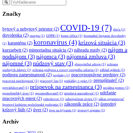
Značky
COVID-19
(7)
bytový a nebytový priestor
(2)
dieťa
(1)
dovolenka
(2)
energia
(1)
GDPR
(1)
home office
(1)
hromadné čerpanie dovolenky
koronavírus
(4)
krízová situácia
(3)
karanténa
(2)
(1)
nájom a
kurzarbeit
(2)
mimoriadna situácia
(2)
náhrada mzdy
(2)
podnájom
(3)
nájomca
(3)
nájomná zmluva
(3)
nájomné
(3)
núdzový stav
(3)
obnoviteľné zdroje
(1)
ochrana
osobných údajov
(1)
ochrana podpora a rozvoj verejného zdravia
(1)
odklad splátok
(1)
podpora zamestnanosti
(2)
pracovnoprávne predpisy
(2)
poplatky
(1)
prenajímateľ
(2)
pracovná neschopnosť
(1)
pracovný čas
(1)
prekážky v práci
(1)
príspevok na zamestnanca
(3)
prevádzkovateľ
(1)
sociálna pomoc
(1)
udržanie
spotrebiteľský úver
(1)
sprostredkovateľ
(1)
striedavá starostlivosť
(1)
pracovných miest
(2)
videohovor
(1)
zabezpečenie úveru
(1)
zákaz organizovať
zákonník práce
(2)
ústredný
športové kultúrne spoločenské podujatia
(1)
krízový štáb
(2)
úver
(2)
úver na bývanie
(1)
úverový register
(1)
Archív
marec 2021
(1)