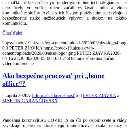
na diaľku. Vďaka súčasným moderným online technológiám sa na
tieto účely vo veľkej miere začali využívať audio a video
komunikačné služby. Avšak s ich častým používaním sa zvyšuje aj
bezpečnostné riziko nežiaducich vplyvov a útokov na takúto
komunikáciu.
Čítať ďalej
https://covid-19.akss.sk/wp-content/uploads/2020/03/akss-logo4.png
0
0
PETER ZJAVKA
https://covid-19.akss.sk/wp-
content/uploads/2020/03/akss-logo4.png
PETER ZJAVKA
2020-
04-16 22:30:00
2020-05-06 16:01:45
Ochrana súkromia počas
videokonferencie
Ako bezpečne pracovať pri „home
office“?
5. apríla 2020
/
v
Informačná bezpečnosť
/
od
PETER ZJAVKA
a
MARTIN GARANČOVSKÝ
Pandémia koronavírusu COVID-19 sa šíri po celom svete a vlády
zavádzajú opatrenia, ktoré majú minimalizovať riziko nákazy a