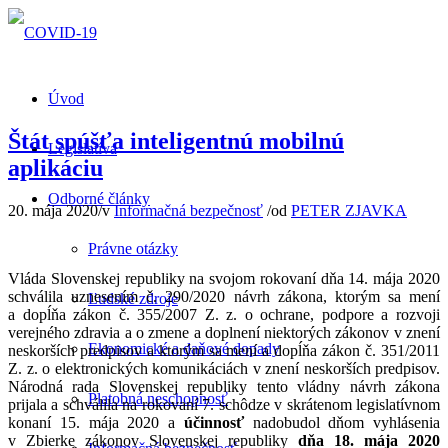
Úvod
Štát spúšťa inteligentnú mobilnú
Legislatíva
aplikáciu
Odborné články
20. mája 2020
/
v
Informačná bezpečnosť
/
od
PETER ZJAVKA
Právne otázky
Vláda Slovenskej republiky na svojom rokovaní dňa 14. mája 2020
schválila uznesením č. 290/2020 návrh zákona, ktorým sa mení
Ľudské zdroje
a dopĺňa zákon č. 355/2007 Z. z. o ochrane, podpore a rozvoji
verejného zdravia a o zmene a doplnení niektorých zákonov v znení
Ekonomické a daňové dopady
neskorších predpisov a ktorým sa mení a dopĺňa zákon č. 351/2011
Z. z. o elektronických komunikáciách v znení neskorších predpisov.
Národná rada Slovenskej republiky tento vládny návrh zákona
Platobná neschopnosť
prijala a schválila na rokovaní 7. schôdze v skrátenom legislatívnom
konaní 15. mája 2020 a
účinnosť
nadobudol dňom vyhlásenia
v Zbierke zákonov Slovenskej republiky
dňa
18. mája 2020