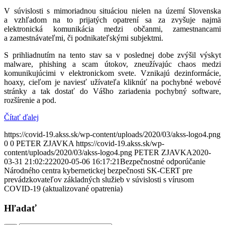
V súvislosti s mimoriadnou situáciou nielen na území Slovenska
a vzhľadom na to prijatých opatrení sa za zvyšuje najmä
elektronická komunikácia medzi občanmi, zamestnancami
a zamestnávateľmi, či podnikateľskými subjektmi.
S prihliadnutím na tento stav sa v poslednej dobe zvýšil výskyt
malware, phishing a scam útokov, zneužívajúc chaos medzi
komunikujúcimi v elektronickom svete. Vznikajú dezinformácie,
hoaxy, cieľom je naviesť užívateľa kliknúť na pochybné webové
stránky a tak dostať do Vášho zariadenia pochybný software,
rozšírenie a pod.
Čítať ďalej
https://covid-19.akss.sk/wp-content/uploads/2020/03/akss-logo4.png
0
0
PETER ZJAVKA
https://covid-19.akss.sk/wp-
content/uploads/2020/03/akss-logo4.png
PETER ZJAVKA
2020-
03-31 21:02:22
2020-05-06 16:17:21
Bezpečnostné odporúčanie
Národného centra kybernetickej bezpečnosti SK-CERT pre
prevádzkovateľov základných služieb v súvislosti s vírusom
COVID-19 (aktualizované opatrenia)
Hľadať