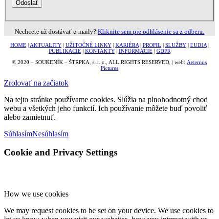
Nechcete už dostávať e-maily?
Kliknite sem pre odhlásenie sa z odberu.
HOME
|
AKTUALITY
|
UŽITOČNÉ LINKY
|
KARIÉRA
|
PROFIL
|
SLUŽBY
|
ĽUDIA
|
PUBLIKÁCIE
|
KONTAKTY
|
INFORMÁCIE
|
GDPR
© 2020 – SOUKENÍK – ŠTRPKA, s. r. o., ALL RIGHTS RESERVED, | web:
Aeternus
Pictures
Zrolovať na začiatok
Na tejto stránke používame cookies. Slúžia na plnohodnotný chod
webu a všetkých jeho funkcií. Ich používanie môžete buď povoliť
alebo zamietnuť.
Súhlasím
Nesúhlasím
Cookie and Privacy Settings
How we use cookies
We may request cookies to be set on your device. We use cookies to