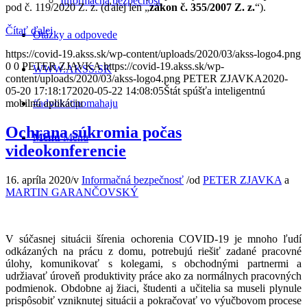
Informačná bezpečnosť
pod č. 119/2020 Z. z. (ďalej len „
zákon č. 355/2007 Z. z.
“).
Čítať ďalej
Otázky a odpovede
https://covid-19.akss.sk/wp-content/uploads/2020/03/akss-logo4.png
0
0
PETER ZJAVKA
https://covid-19.akss.sk/wp-
WWW.AKSS.SK
content/uploads/2020/03/akss-logo4.png
PETER ZJAVKA
2020-
05-20 17:18:17
2020-05-22 14:08:05
Štát spúšťa inteligentnú
mobilnú aplikáciu
#advokatipomahaju
Ochrana súkromia počas
Menu
Menu
videokonferencie
16. apríla 2020
/
v
Informačná bezpečnosť
/
od
PETER ZJAVKA
a
MARTIN GARANČOVSKÝ
V súčasnej situácii šírenia ochorenia COVID-19 je mnoho ľudí
odkázaných na prácu z domu, potrebujú riešiť zadané pracovné
úlohy, komunikovať s kolegami, s obchodnými partnermi a
udržiavať úroveň produktivity práce ako za normálnych pracovných
podmienok. Obdobne aj žiaci, študenti a učitelia sa museli plynule
prispôsobiť vzniknutej situácii a pokračovať vo výučbovom procese