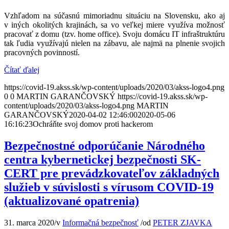
Vzhľadom na súčasnú mimoriadnu situáciu na Slovensku, ako aj
v iných okolitých krajinách, sa vo veľkej miere využíva možnosť
pracovať z domu (tzv. home office). Svoju domácu IT infraštruktúru
tak ľudia využívajú nielen na zábavu, ale najmä na plnenie svojich
pracovných povinností.
Čítať ďalej
https://covid-19.akss.sk/wp-content/uploads/2020/03/akss-logo4.png
0
0
MARTIN GARANČOVSKÝ
https://covid-19.akss.sk/wp-
content/uploads/2020/03/akss-logo4.png
MARTIN
GARANČOVSKÝ
2020-04-02 12:46:00
2020-05-06
16:16:23
Ochráňte svoj domov proti hackerom
Bezpečnostné odporúčanie Národného
centra kybernetickej bezpečnosti SK-
CERT pre prevádzkovateľov základných
služieb v súvislosti s vírusom COVID-19
(aktualizované opatrenia)
31. marca 2020
/
v
Informačná bezpečnosť
/
od
PETER ZJAVKA