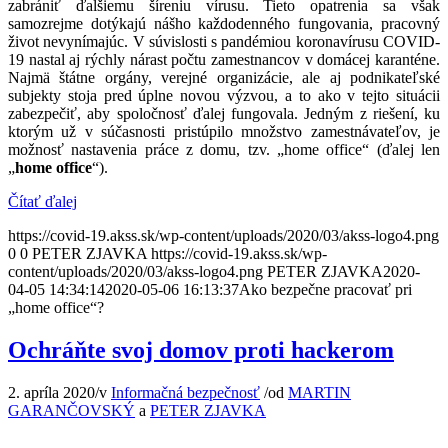
zabrániť ďalšiemu šíreniu vírusu. Tieto opatrenia sa však
samozrejme dotýkajú nášho každodenného fungovania, pracovný
život nevynímajúc. V súvislosti s pandémiou koronavírusu COVID-
19 nastal aj rýchly nárast počtu zamestnancov v domácej karanténe.
Najmä štátne orgány, verejné organizácie, ale aj podnikateľské
subjekty stoja pred úplne novou výzvou, a to ako v tejto situácii
zabezpečiť, aby spoločnosť ďalej fungovala. Jedným z riešení, ku
ktorým už v súčasnosti pristúpilo množstvo zamestnávateľov, je
možnosť nastavenia práce z domu, tzv. „home office“ (ďalej len
„
home office
“).
Čítať ďalej
https://covid-19.akss.sk/wp-content/uploads/2020/03/akss-logo4.png
0
0
PETER ZJAVKA
https://covid-19.akss.sk/wp-
content/uploads/2020/03/akss-logo4.png
PETER ZJAVKA
2020-
04-05 14:34:14
2020-05-06 16:13:37
Ako bezpečne pracovať pri
„home office“?
Ochráňte svoj domov proti hackerom
2. apríla 2020
/
v
Informačná bezpečnosť
/
od
MARTIN
GARANČOVSKÝ
a
PETER ZJAVKA