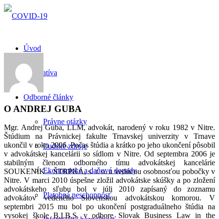
Úvod
Legislatíva
Odborné články
O
ANDREJ GUBA
Právne otázky
Mgr. Andrej Guba, LLM, advokát, narodený v roku 1982 v Nitre.
Štúdium na Právnickej fakulte Trnavskej univerzity v Trnave
ukončil v roku 2006. Počas štúdia a krátko po jeho ukončení pôsobil
Ľudské zdroje
v advokátskej kancelárii so sídlom v Nitre. Od septembra 2006 je
stabilným členom odborného tímu advokátskej kancelárie
Ekonomické a daňové dopady
SOUKENÍK – ŠTRPKA, s. r. o. a vedúcou osobnosťou pobočky v
Nitre. V marci 2010 úspešne zložil advokátske skúšky a po zložení
advokátskeho sľubu bol v júli 2010 zapísaný do zoznamu
Platobná neschopnosť
advokátov vedeného Slovenskou advokátskou komorou. V
septembri 2015 mu bol po ukončení postgraduálneho štúdia na
vysokej škole B.I.B.S. v odbore Slovak Business Law in the