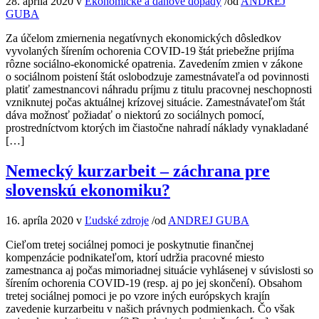
28. apríla 2020
v
Ekonomické a daňové dopady
/
od
ANDREJ
GUBA
Za účelom zmiernenia negatívnych ekonomických dôsledkov
vyvolaných šírením ochorenia COVID-19 štát priebežne prijíma
rôzne sociálno-ekonomické opatrenia. Zavedením zmien v zákone
o sociálnom poistení štát oslobodzuje zamestnávateľa od povinnosti
platiť zamestnancovi náhradu príjmu z titulu pracovnej neschopnosti
vzniknutej počas aktuálnej krízovej situácie. Zamestnávateľom štát
dáva možnosť požiadať o niektorú zo sociálnych pomocí,
prostredníctvom ktorých im čiastočne nahradí náklady vynakladané
[…]
Nemecký kurzarbeit – záchrana pre
slovenskú ekonomiku?
16. apríla 2020
v
Ľudské zdroje
/
od
ANDREJ GUBA
Cieľom tretej sociálnej pomoci je poskytnutie finančnej
kompenzácie podnikateľom, ktorí udržia pracovné miesto
zamestnanca aj počas mimoriadnej situácie vyhlásenej v súvislosti so
šírením ochorenia COVID-19 (resp. aj po jej skončení). Obsahom
tretej sociálnej pomoci je po vzore iných európskych krajín
zavedenie kurzarbeitu v našich právnych podmienkach. Čo však