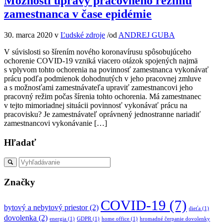
Možnosti úpravy pracovného režimu
zamestnanca v čase epidémie
30. marca 2020
v
Ľudské zdroje
/
od
ANDREJ GUBA
V súvislosti so šírením nového koronavírusu spôsobujúceho
ochorenie COVID-19 vzniká viacero otázok spojených najmä
s vplyvom tohto ochorenia na povinnosť zamestnanca vykonávať
prácu podľa podmienok dohodnutých v jeho pracovnej zmluve
a s možnosťami zamestnávateľa upraviť zamestnancovi jeho
pracovný režim počas šírenia tohto ochorenia. Má zamestnanec
v tejto mimoriadnej situácii povinnosť vykonávať prácu na
pracovisku? Je zamestnávateľ oprávnený jednostranne nariadiť
zamestnancovi vykonávanie […]
Hľadať
Značky
COVID-19
(7)
bytový a nebytový priestor
(2)
dieťa
(1)
dovolenka
(2)
energia
(1)
GDPR
(1)
home office
(1)
hromadné čerpanie dovolenky