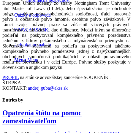
Informačná bezpečnosť
European Union udelený zo strany Nottingham Trent University
titul Master of Laws (LL.M.). Jeho špecializáciou je obchodné
právo, osobitne právo obchodných spoločností, ďalej pracovné
Otázky a odpovede
právo a občianske právo hmotné, osobitne právo záväzkové. V
rámci svojej právnej praxe sa zúčastnil viacerých právnych
WWW.AKSS.SK
transformácií, akvizícií a due dilligence. Medzi iným sa dlhoročne
podieľal na poskytovaní komplexného právneho poradenstva
jednému z lídrov pekárenského a mlynárenského priemyslu na
#advokatipomahaju
Slovensku, v súčasnosti sa podieľa na poskytovaní takéhoto
komplexného právneho poradenstva jednej z najvýznamnejších
obchodných spoločností podnikajúcich v oblasti potravinového
Menu
Menu
retailu na Slovensku i v celej Európe. Právne služby poskytuje v
slovenskom a anglickom jazyku.
PROFIL
na stránke advokátskej kancelárie SOUKENÍK -
ŠTRPKA
KONTAKT:
andrej.guba@akss.sk
Entries by
Opatrenia štátu na pomoc
zamestnávateľom