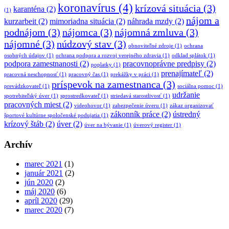
koronavírus
(4)
krízová situácia
(3)
karanténa
(2)
(1)
nájom a
kurzarbeit
(2)
mimoriadna situácia
(2)
náhrada mzdy
(2)
podnájom
(3)
nájomca
(3)
nájomná zmluva
(3)
nájomné
(3)
núdzový stav
(3)
obnoviteľné zdroje
(1)
ochrana
osobných údajov
(1)
ochrana podpora a rozvoj verejného zdravia
(1)
odklad splátok
(1)
podpora zamestnanosti
(2)
pracovnoprávne predpisy
(2)
poplatky
(1)
prenajímateľ
(2)
pracovná neschopnosť
(1)
pracovný čas
(1)
prekážky v práci
(1)
príspevok na zamestnanca
(3)
prevádzkovateľ
(1)
sociálna pomoc
(1)
udržanie
spotrebiteľský úver
(1)
sprostredkovateľ
(1)
striedavá starostlivosť
(1)
pracovných miest
(2)
videohovor
(1)
zabezpečenie úveru
(1)
zákaz organizovať
zákonník práce
(2)
ústredný
športové kultúrne spoločenské podujatia
(1)
krízový štáb
(2)
úver
(2)
úver na bývanie
(1)
úverový register
(1)
Archív
marec 2021
(1)
január 2021
(2)
jún 2020
(2)
máj 2020
(6)
apríl 2020
(29)
marec 2020
(7)