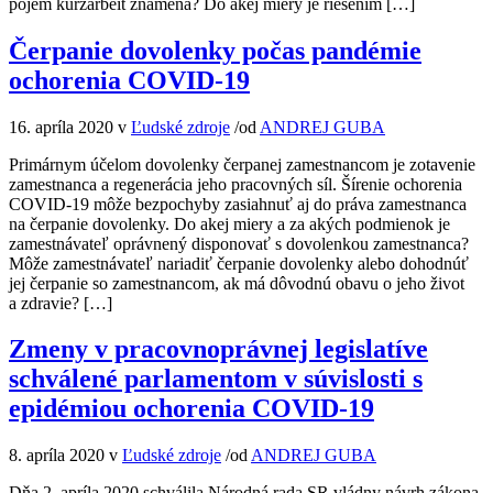
pojem kurzarbeit znamená? Do akej miery je riešením […]
Čerpanie dovolenky počas pandémie
ochorenia COVID-19
16. apríla 2020
v
Ľudské zdroje
/
od
ANDREJ GUBA
Primárnym účelom dovolenky čerpanej zamestnancom je zotavenie
zamestnanca a regenerácia jeho pracovných síl. Šírenie ochorenia
COVID-19 môže bezpochyby zasiahnuť aj do práva zamestnanca
na čerpanie dovolenky. Do akej miery a za akých podmienok je
zamestnávateľ oprávnený disponovať s dovolenkou zamestnanca?
Môže zamestnávateľ nariadiť čerpanie dovolenky alebo dohodnúť
jej čerpanie so zamestnancom, ak má dôvodnú obavu o jeho život
a zdravie? […]
Zmeny v pracovnoprávnej legislatíve
schválené parlamentom v súvislosti s
epidémiou ochorenia COVID-19
8. apríla 2020
v
Ľudské zdroje
/
od
ANDREJ GUBA
Dňa 2. apríla 2020 schválila Národná rada SR vládny návrh zákona