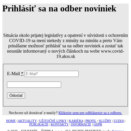
Prihlásiť sa na odber noviniek
Situácia okolo prijatej legislatívy a opatrení v súvislosti s ochorením
COVID-19 sa mení niekedy z minúty na minútu a preto Vám
prinášame možnosť prihlásiť sa na odber noviniek a zostať tak
neustále informovaný o nových článkoch na webe www.covid-
19.akss.sk
E-Mail
*
Nechcete už dostávať e-maily?
Kliknite sem pre odhlásenie sa z odberu.
HOME
|
AKTUALITY
|
UŽITOČNÉ LINKY
|
KARIÉRA
|
PROFIL
|
SLUŽBY
|
ĽUDIA
|
PUBLIKÁCIE
|
KONTAKTY
|
INFORMÁCIE
|
GDPR
© 2020 – SOUKENÍK – ŠTRPKA, s. r. o., ALL RIGHTS RESERVED, | web:
Aeternus