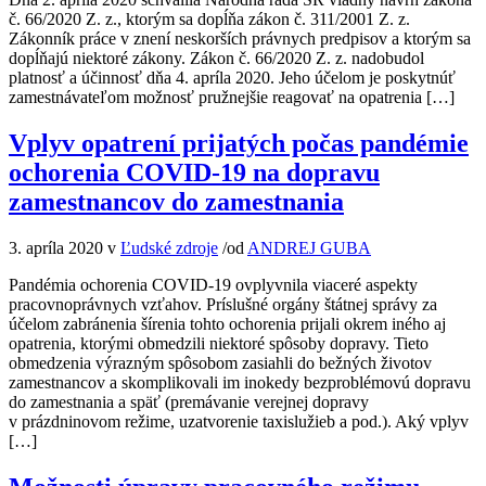
č. 66/2020 Z. z., ktorým sa dopĺňa zákon č. 311/2001 Z. z.
Zákonník práce v znení neskorších právnych predpisov a ktorým sa
dopĺňajú niektoré zákony. Zákon č. 66/2020 Z. z. nadobudol
platnosť a účinnosť dňa 4. apríla 2020. Jeho účelom je poskytnúť
zamestnávateľom možnosť pružnejšie reagovať na opatrenia […]
Vplyv opatrení prijatých počas pandémie
ochorenia COVID-19 na dopravu
zamestnancov do zamestnania
3. apríla 2020
v
Ľudské zdroje
/
od
ANDREJ GUBA
Pandémia ochorenia COVID-19 ovplyvnila viaceré aspekty
pracovnoprávnych vzťahov. Príslušné orgány štátnej správy za
účelom zabránenia šírenia tohto ochorenia prijali okrem iného aj
opatrenia, ktorými obmedzili niektoré spôsoby dopravy. Tieto
obmedzenia výrazným spôsobom zasiahli do bežných životov
zamestnancov a skomplikovali im inokedy bezproblémovú dopravu
do zamestnania a späť (premávanie verejnej dopravy
v prázdninovom režime, uzatvorenie taxislužieb a pod.). Aký vplyv
[…]