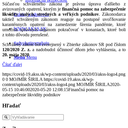
Informačná bezpečnosť
Súčasťou schváleného zákona je právna úprava ďalšieho z
avizovaných opatrení, ktorým je
finančná pomoc na zabezpečenie
likvidity malých, stredných a veľkých podnikov
. Zákonodarca
Otázky a odpovede
taktiež schváleným zákonom reaguje na postupné uvoľňovanie
karanténnych opatrení na zamedzenie šírenia pandémie, ktoré
WWW.AKSS.SK
umožnia správnym orgánom pokračovať v konaniach, ktoré boli
z tohto dôvodu prerušené.
#advokatipomahaju
Schválený zákon bol zverejnený v Zbierke zákonov SR pod číslom
120/2020 Z. z.
a nadobudol účinnosť dňom jeho vyhlásenia, a to
20. mája 2020
.
Menu
Menu
Čítať ďalej
https://covid-19.akss.sk/wp-content/uploads/2020/03/akss-logo4.png
0
0
MOJMÍR ŠIRILA
https://covid-19.akss.sk/wp-
content/uploads/2020/03/akss-logo4.png
MOJMÍR ŠIRILA
2020-
05-15 10:46:00
2020-05-20 12:08:15
Finančná pomoc na
zabezpečenie likvidity podnikov
Hľadať