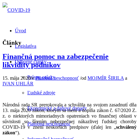
Úvod
Články
Legislatíva
Finančná pomoc na zabezpečenie
Odborné články
likvidity podnikov
Právne otázky
15. mája 2020
/
v
Platobná neschopnosť
/
od
MOJMÍR ŠIRILA
a
IVAN UHLÁR
Ľudské zdroje
Národná rada SR prerokovala a schválila na svojom zasadnutí dňa
Ekonomické a daňové dopady
13. mája 2020 zákon, ktorým sa mení a dopĺňa zákon č. 67/2020 Z.
z. o niektorých mimoriadnych opatreniach vo finančnej oblasti v
súvislosti so šírením nebezpečnej nákazlivej ľudskej choroby
Platobná neschopnosť
COVID-19 v znení neskorších predpisov (ďalej len „
schválený
zákon
“).