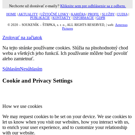
Nechcete už dostávať e-maily?
Kliknite sem pre odhlásenie sa z odberu.
HOME
|
AKTUALITY
|
UŽITOČNÉ LINKY
|
KARIÉRA
|
PROFIL
|
SLUŽBY
|
ĽUDIA
|
PUBLIKÁCIE
|
KONTAKTY
|
INFORMÁCIE
|
GDPR
© 2020 – SOUKENÍK – ŠTRPKA, s. r. o., ALL RIGHTS RESERVED, | web:
Aeternus
Pictures
Zrolovať na začiatok
Na tejto stránke používame cookies. Slúžia na plnohodnotný chod
webu a všetkých jeho funkcií. Ich používanie môžete buď povoliť
alebo zamietnuť.
Súhlasím
Nesúhlasím
Cookie and Privacy Settings
How we use cookies
We may request cookies to be set on your device. We use cookies to
let us know when you visit our websites, how you interact with us,
to enrich your user experience, and to customize your relationship
with our website.