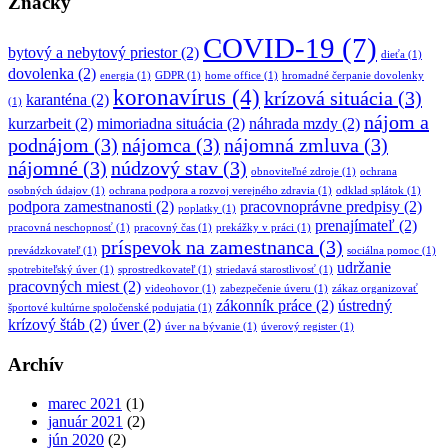
Značky
COVID-19
(7)
bytový a nebytový priestor
(2)
dieťa
(1)
dovolenka
(2)
energia
(1)
GDPR
(1)
home office
(1)
hromadné čerpanie dovolenky
koronavírus
(4)
krízová situácia
(3)
karanténa
(2)
(1)
nájom a
kurzarbeit
(2)
mimoriadna situácia
(2)
náhrada mzdy
(2)
podnájom
(3)
nájomca
(3)
nájomná zmluva
(3)
nájomné
(3)
núdzový stav
(3)
obnoviteľné zdroje
(1)
ochrana
osobných údajov
(1)
ochrana podpora a rozvoj verejného zdravia
(1)
odklad splátok
(1)
podpora zamestnanosti
(2)
pracovnoprávne predpisy
(2)
poplatky
(1)
prenajímateľ
(2)
pracovná neschopnosť
(1)
pracovný čas
(1)
prekážky v práci
(1)
príspevok na zamestnanca
(3)
prevádzkovateľ
(1)
sociálna pomoc
(1)
udržanie
spotrebiteľský úver
(1)
sprostredkovateľ
(1)
striedavá starostlivosť
(1)
pracovných miest
(2)
videohovor
(1)
zabezpečenie úveru
(1)
zákaz organizovať
zákonník práce
(2)
ústredný
športové kultúrne spoločenské podujatia
(1)
krízový štáb
(2)
úver
(2)
úver na bývanie
(1)
úverový register
(1)
Archív
marec 2021
(1)
január 2021
(2)
jún 2020
(2)